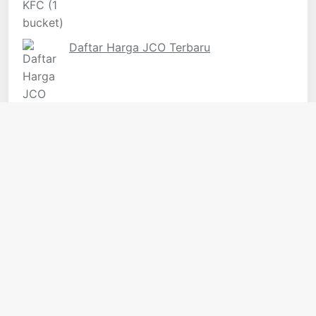
Daftar Harga JCO Terbaru
Kategori
Domino's
Info
JCO
KFC
McD
PHD